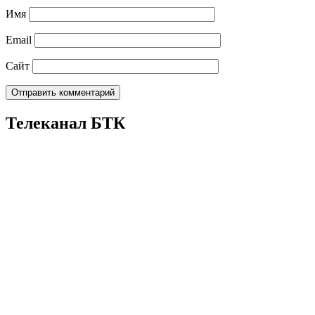
Имя
Email
Сайт
Телеканал БТК