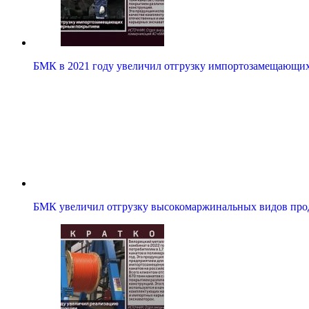
БМК в 2021 году увеличил отгрузку импортозамещающ
БМК увеличил отгрузку высокомаржинальных видов пр