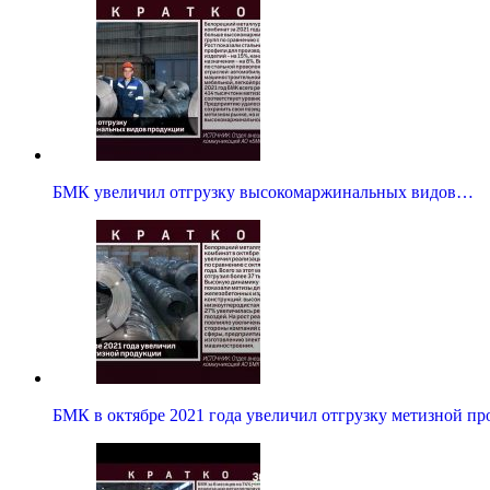
БМК увеличил отгрузку высокомаржинальных видов…
БМК в октябре 2021 года увеличил отгрузку метизной п