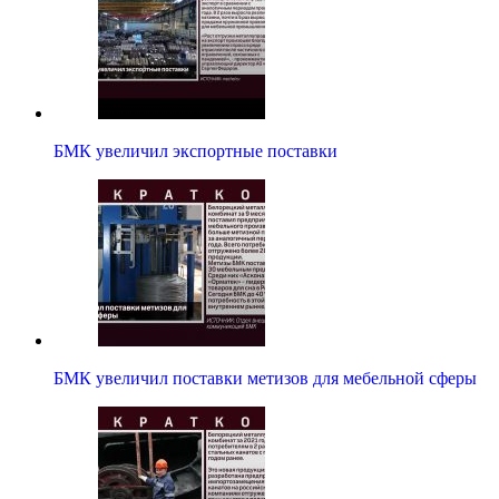
БМК увеличил экспортные поставки
БМК увеличил поставки метизов для мебельной сферы