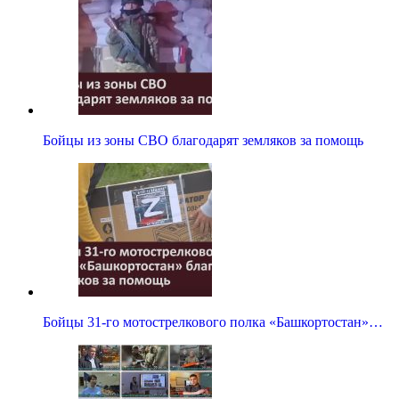
Бойцы из зоны СВО благодарят земляков за помощь
Бойцы 31-го мотострелкового полка «Башкортостан»…