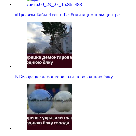
«Проказы Бабы Яги» в Реабилитационном центре
В Белорецке демонтировали новогоднюю ёлку