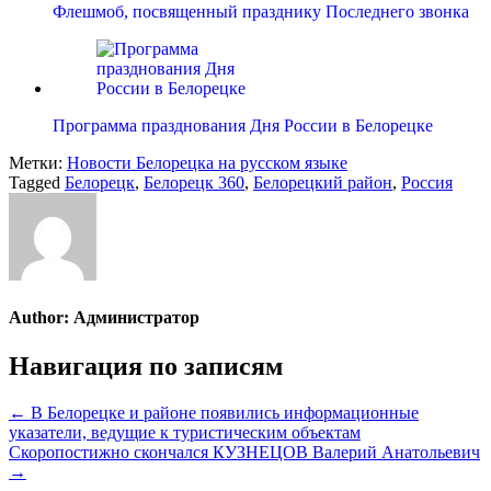
Флешмоб, посвященный празднику Последнего звонка
Программа празднования Дня России в Белорецке
Метки:
Новости Белорецка на русском языке
Tagged
Белорецк
,
Белорецк 360
,
Белорецкий район
,
Россия
Author:
Администратор
Навигация по записям
← В Белорецке и районе появились информационные
указатели, ведущие к туристическим объектам
Скоропостижно скончался КУЗНЕЦОВ Валерий Анатольевич
→