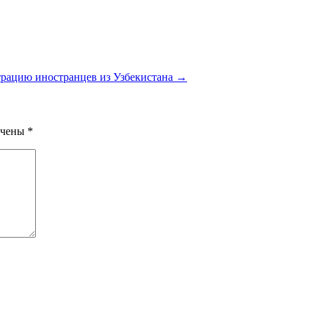
трацию иностранцев из Узбекистана →
ечены
*