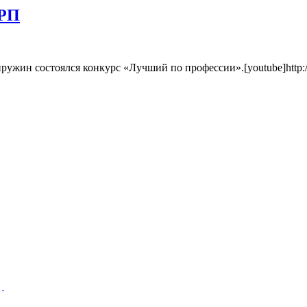
ЗРП
пружин состоялся конкурс «Лучший по профессии».[youtube]http:
…