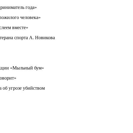
риниматель года»
пожилого человека»
слеем вместе»
терана спорта А. Новикова
акции «Мыльный бум»
говорит»
а об угрозе убийством