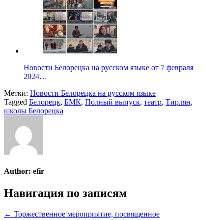
Новости Белорецка на русском языке от 7 февраля
2024…
Метки:
Новости Белорецка на русском языке
Tagged
Белорецк
,
БМК
,
Полный выпуск
,
театр
,
Тирлян
,
школы Белорецка
Author:
efir
Навигация по записям
← Торжественное мероприятие, посвященное