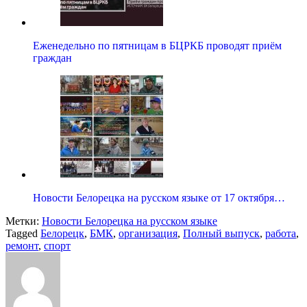
Еженедельно по пятницам в БЦРКБ проводят приём
граждан
Новости Белорецка на русском языке от 17 октября…
Метки:
Новости Белорецка на русском языке
Tagged
Белорецк
,
БМК
,
организация
,
Полный выпуск
,
работа
,
ремонт
,
спорт