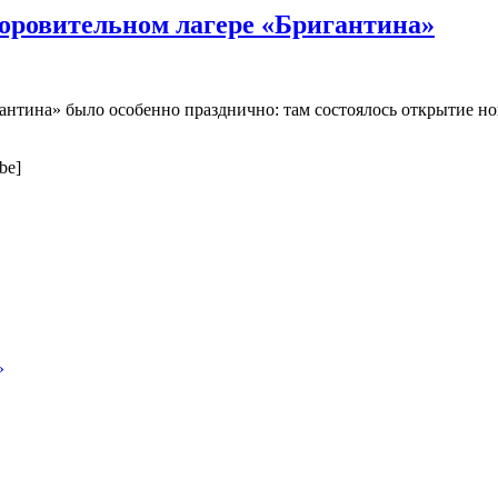
доровительном лагере «Бригантина»
гантина» было особенно празднично: там состоялось открытие но
be]
»
»