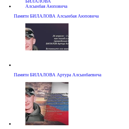
Памяти БИЛАЛОВА Алсынбая Аюповича
Памяти БИЛАЛОВА Артура Алсынбаевича