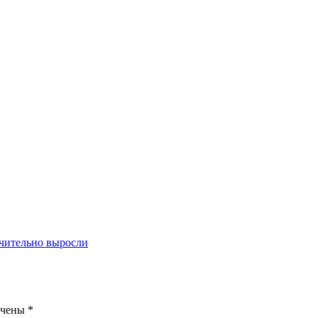
ачительно выросли
ечены
*