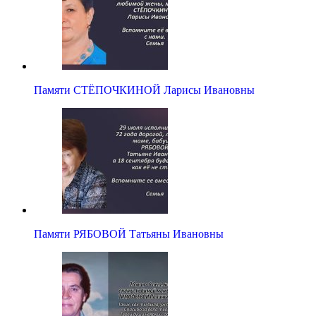
Памяти СТЁПОЧКИНОЙ Ларисы Ивановны
Памяти РЯБОВОЙ Татьяны Ивановны