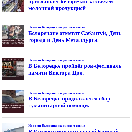
приглашает белоречан за свежей
молочной продукцией
Новости Белорецка на русском языке
Белоречане отметят Сабантуй, День
города и День Металлурга.
Новости Белорецка на русском языке
В Белорецке пройдёт рок-фестиваль
памяти Виктора Цоя.
Новости Белорецка на русском языке
В Белорецке продолжается сбор
гуманитарной помощи.
Новости Белорецка на русском языке
В Инзере открылся новый Единый