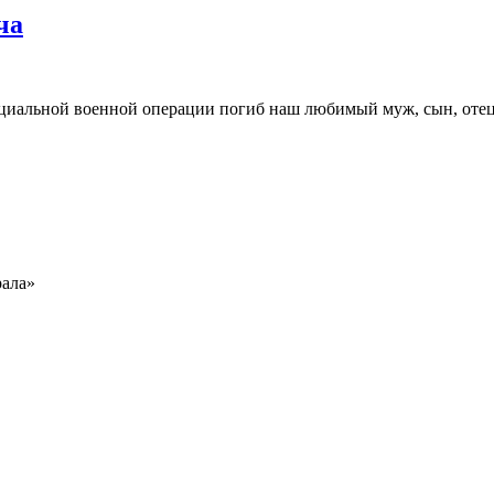
ча
ециальной военной операции погиб наш любимый муж, сын, отец,
рала»