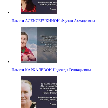
Памяти АЛЕКСЕЕЧКИНОЙ Фаузии Ахмадеевны
Памяти КАРХАЛЁВОЙ Надежды Геннадьевны