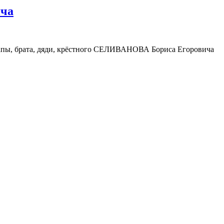
ча
а,папы, брата, дяди, крёстного СЕЛИВАНОВА Бориса Егоровича