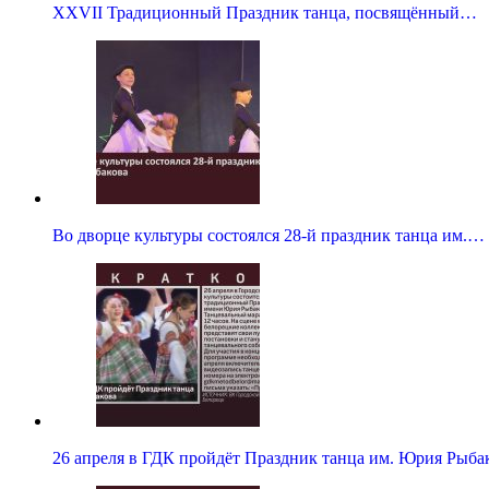
XXVII Традиционный Праздник танца, посвящённый…
Во дворце культуры состоялся 28-й праздник танца им.…
26 апреля в ГДК пройдёт Праздник танца им. Юрия Рыба