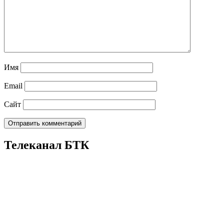
Имя
Email
Сайт
Телеканал БТК