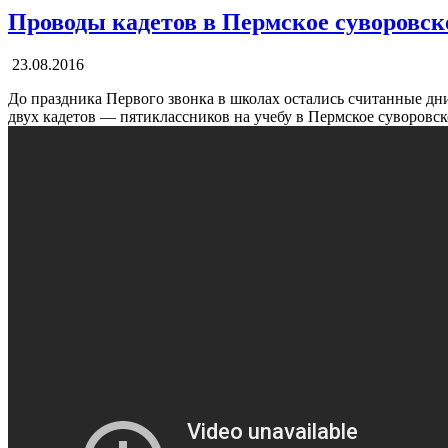
Проводы кадетов в Пермское суворовс
23.08.2016
До праздника Первого звонка в школах остались считанные дн
двух кадетов — пятиклассников на учебу в Пермское суворовс