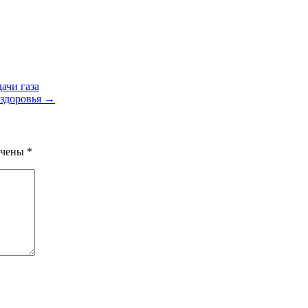
ачи газа
 здоровья →
ечены
*