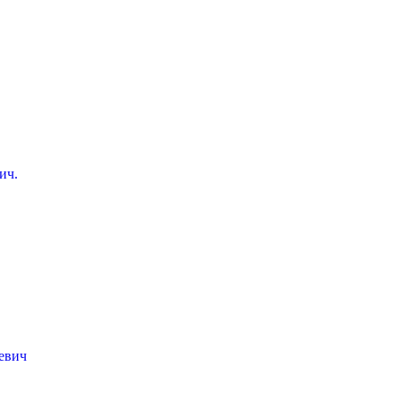
ич.
евич