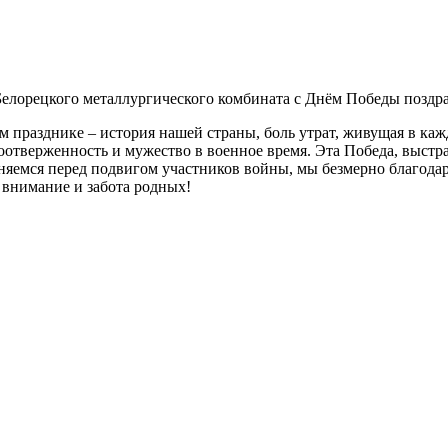
елорецкого металлургического комбината с Днём Победы поздра
празднике – история нашей страны, боль утрат, живущая в кажд
отверженность и мужество в военное время. Эта Победа, выстр
лоняемся перед подвигом участников войны, мы безмерно благод
 внимание и забота родных!