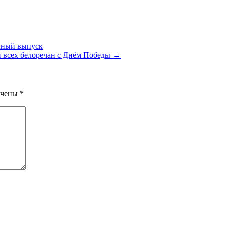
олный выпуск
и всех белоречан с Днём Победы →
ечены
*