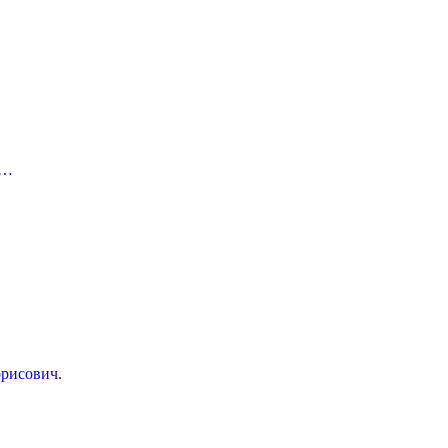
Н…
рисович.