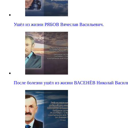
Ушёл из жизни РЯБОВ Вячеслав Васильевич.
После болезни ушёл из жизни ВАСЕНЁВ Николай Васил