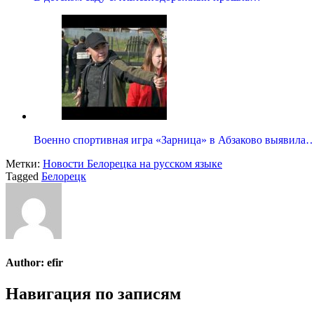
Военно спортивная игра «Зарница» в Абзаково выявила
Метки:
Новости Белорецка на русском языке
Tagged
Белорецк
Author:
efir
Навигация по записям