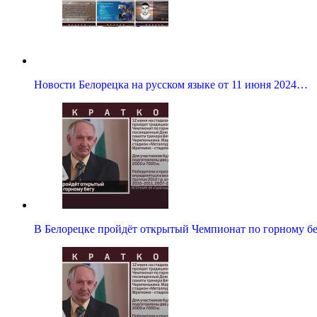
Новости Белорецка на русском языке от 11 июня 2024…
В Белорецке пройдёт открытый Чемпионат по горному б