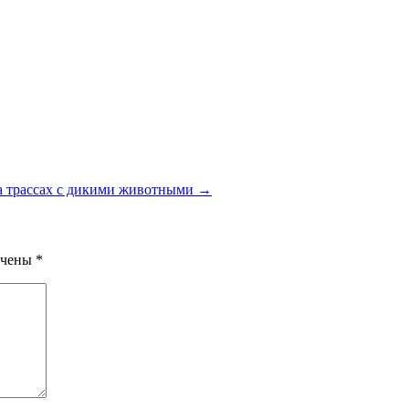
на трассах с дикими животными →
ечены
*