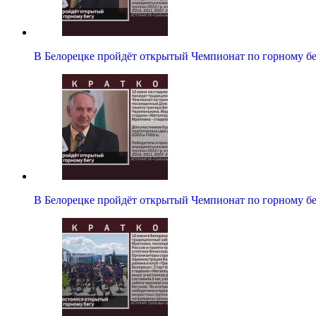
В Белорецке пройдёт открытый Чемпионат по горному б
В Белорецке пройдёт открытый Чемпионат по горному б