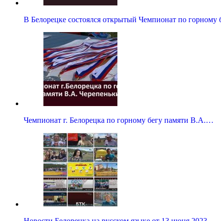
В Белорецке состоялся открытый Чемпионат по горному 
Чемпионат г. Белорецка по горному бегу памяти В.А.…
Новости Белорецка на русском языке от 13 июня 2023…