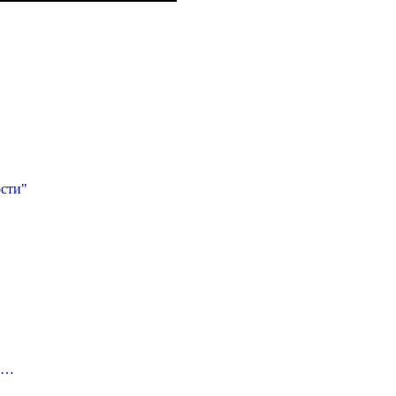
сти"
рс…