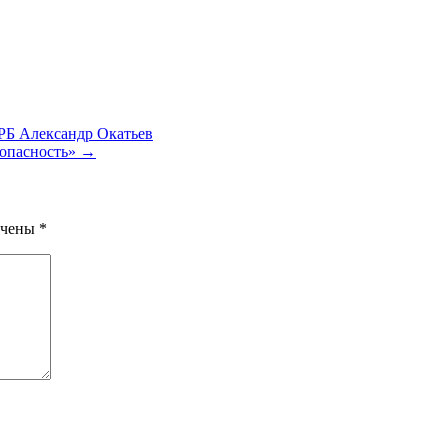
РБ Александр Окатьев
зопасность» →
ечены
*