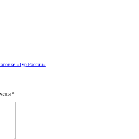
огонке «Тур России»
ечены
*