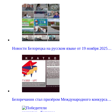
Новости Белорецка на русском языке от 19 ноября 2025…
Белоречанин стал призёром Международного конкурса…