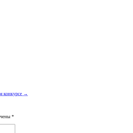
ом конкурсе →
ечены
*