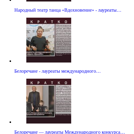
Народный театр танца «Вдохновение» - лауреаты…
Белоречане - лауреаты международного…
Белоречане — лауреаты Международного конкурса…