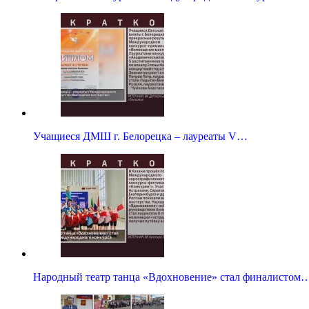
Учащиеся ДМШ г. Белорецка – лауреаты V…
Народный театр танца «Вдохновение» стал финалистом