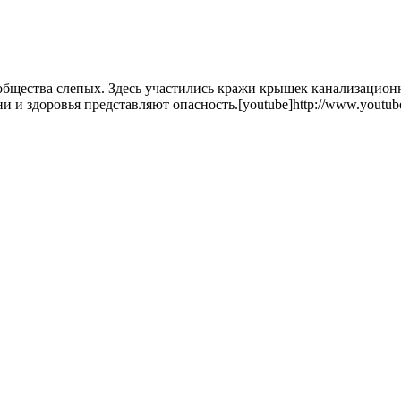
общества слепых. Здесь участились кражи крышек канализацио
 и здоровья представляют опасность.[youtube]http://www.youtube