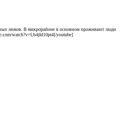
нных люков. В микрорайоне в основном проживают люди
.com/watch?v=Lb4jId10pt4[/youtube]