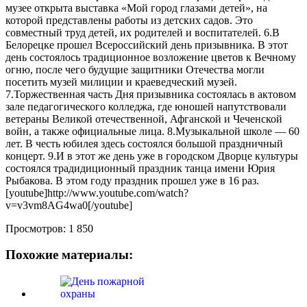
музее открыта выставка «Мой город глазами детей», на
которой представлены работы из детских садов. Это
совместный труд детей, их родителей и воспитателей. 6.В
Белорецке прошел Всероссийский день призывника. В этот
день состоялось традиционное возложение цветов к Вечному
огню, после чего будущие защитники Отечества могли
посетить музей милиции и краеведческий музей.
7.Торжественная часть Дня призывника состоялась в актовом
зале педагогического колледжа, где юношей напутствовали
ветераны Великой отечественной, Афганской и Чеченской
войн, а также официальные лица. 8.Музыкальной школе — 60
лет. В честь юбилея здесь состоялся большой праздничный
концерт. 9.И в этот же день уже в городском Дворце культуры
состоялся традидиционный праздник танца имени Юрия
Рыбакова. В этом году праздник прошел уже в 16 раз.
[youtube]http://www.youtube.com/watch?
v=v3vm8AG4wa0[/youtube]
Просмотров:
1 850
Похожие материалы: