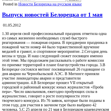
Posted in
Новости Белорецка на русском языке
Выпуск новостей Белорецка от 1 мая
01.05.2012
1.30 апреля свой профессиональный праздник отметила одна
из самых жизненно необходимых служб быстрого
реагирования — пожарная охрана. В преддверии праздника в
пожарной части номер 44 было торжественной вручение
медалей и грамот, и спортивное мероприятие. 2.Сегодня день
весны и труда. И наш следующий сюжет посвящен именно
этой теме. Мы продолжаем рассказывать о работе комиссии
по приемке территорий в плане благоустройства города. 3.В
Белорецке состоялся митинг посвященный 26 годовщине со
дня аварии на Чернобыльской АЭС. В Митинге приняли
участие ликвидаторы аварии и представители
администрации. 4.В Белорецке прошел VII открытый
городской и районный конкурс юных журналистов «Проба
пера». Число школьников, ежегодно пробующих силы в
журналистике, говорит о росте популярности этого
творческого конкурса. Из 76 заявок, которые были поданы в
этом году, для участия в заочном туре было выбрано 42
человека. 5.С 25 апреля по 21 мая в Белорецком краеведческом