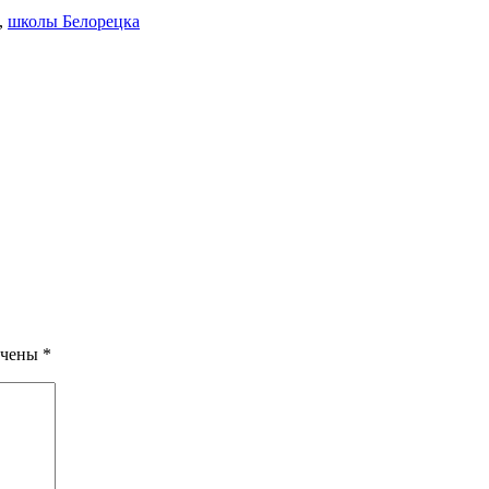
,
школы Белорецка
ечены
*