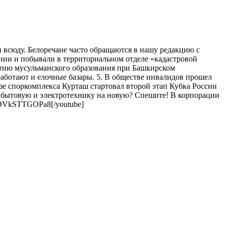
и всюду. Белоречане часто обращаются в нашу редакцию с
нии и побывали в территориальном отделе «кадастровой
витию мусульманского образования при Башкирском
 работают и елочные базары. 5. В обществе инвалидов прошел
е споркомплекса Курташ стартовал второй этап Кубка России
ую бытовую и электротехнику на новую? Спешите! В корпорации
v=DVkSTTGOPa8[/youtube]