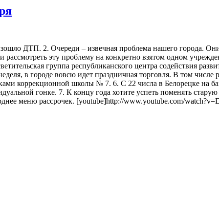
бря
изошло ДТП. 2. Очереди – извечная проблема нашего города. Он
 рассмотреть эту проблему на конкретно взятом одном учрежде
осветительская группа республиканского центра содействия раз
 неделя, в городе вовсю идет праздничная торговля. В том числе
и коррекционной школы № 7. 6. С 22 числа в Белорецке на баз
идуальной гонке. 7. К концу года хотите успеть поменять стар
однее меню рассрочек. [youtube]http://www.youtube.com/watch?