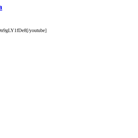
а
9n9gLY1fDe8[/youtube]