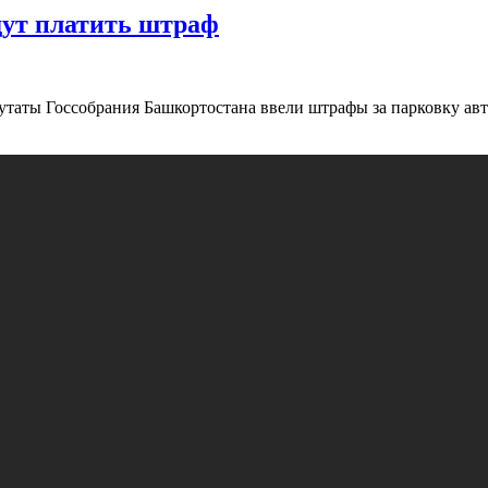
дут платить штраф
епутаты Госсобрания Башкортостана ввели штрафы за парковку ав