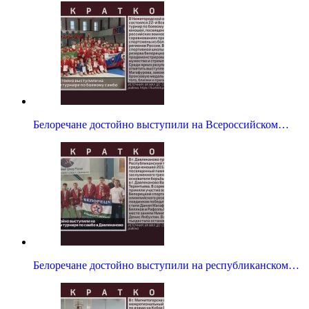
Белоречане достойно выступили на Всероссийском…
Белоречане достойно выступили на республиканском…