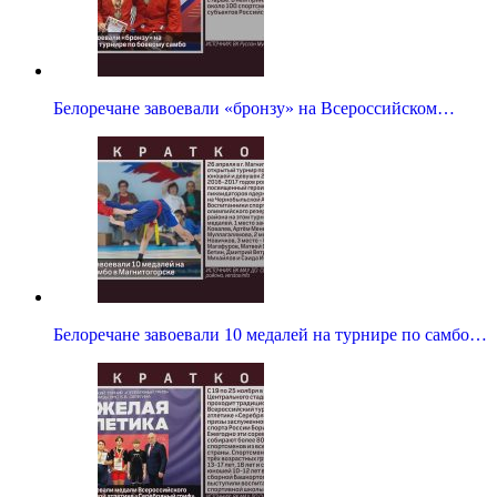
Белоречане завоевали «бронзу» на Всероссийском…
Белоречане завоевали 10 медалей на турнире по самбо…