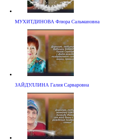
МУХИТДИНОВА Флюра Сальмановна
ЗАЙДУЛЛИНА Галия Сарваровна