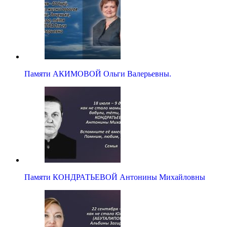
Памяти АКИМОВОЙ Ольги Валерьевны.
Памяти КОНДРАТЬЕВОЙ Антонины Михайловны