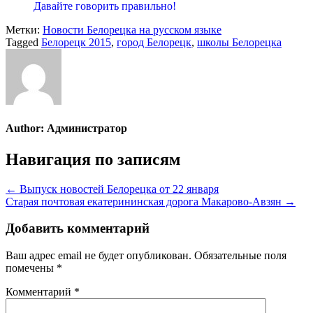
Давайте говорить правильно!
Метки:
Новости Белорецка на русском языке
Tagged
Белорецк 2015
,
город Белорецк
,
школы Белорецка
Author:
Администратор
Навигация по записям
← Выпуск новостей Белорецка от 22 января
Старая почтовая екатерининская дорога Макарово-Авзян →
Добавить комментарий
Ваш адрес email не будет опубликован.
Обязательные поля
помечены
*
Комментарий
*