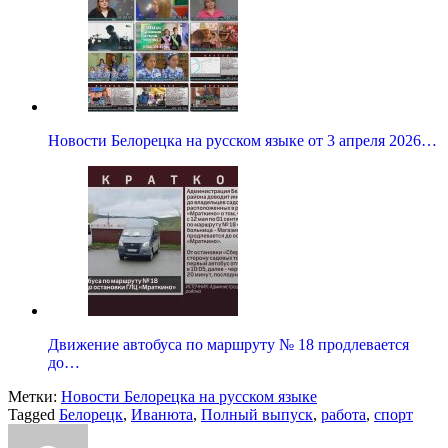
Новости Белорецка на русском языке от 3 апреля 2026…
Движение автобуса по маршруту № 18 продлевается
до…
Метки:
Новости Белорецка на русском языке
Tagged
Белорецк
,
Иванюта
,
Полный выпуск
,
работа
,
спорт