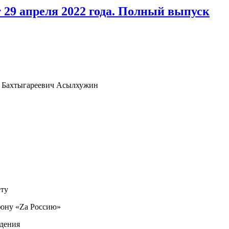
 29 апреля 2022 года. Полный выпуск
р Бахтыгареевич Асылхужин
ету
фону «Zа Россию»
ждения