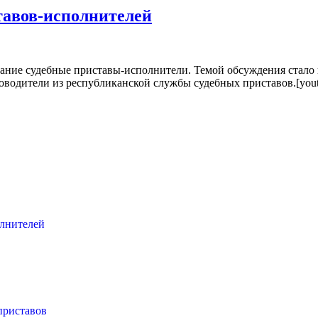
тавов-исполнителей
ание судебные приставы-исполнители. Темой обсуждения стало п
ководители из республиканской службы судебных приставов.[yout
олнителей
приставов