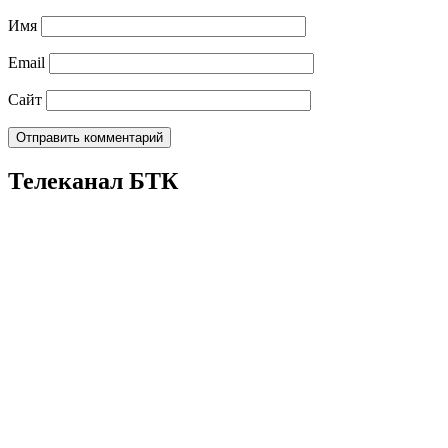
Имя
Email
Сайт
Телеканал БТК