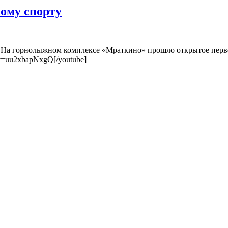
ому спорту
м. На горнолыжном комплексе «Мраткино» прошло открытое пер
?v=uu2xbapNxgQ[/youtube]