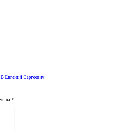
В Евгений Сергеевич. →
ечены
*