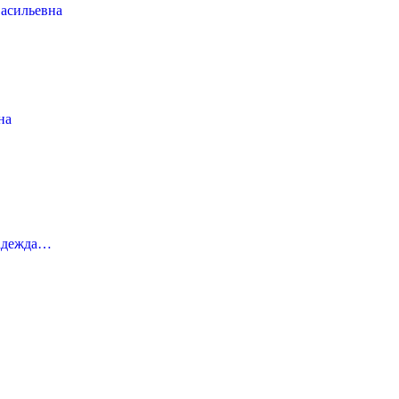
асильевна
на
адежда…