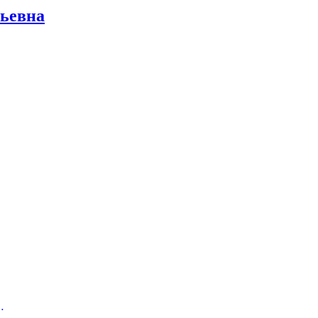
ьевна
…