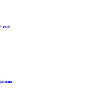
льевна
риевна