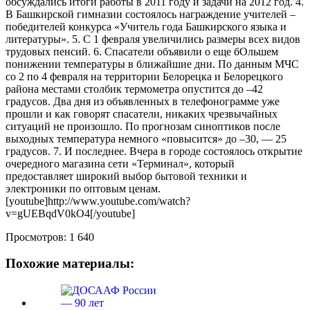
обсуждались итоги работы в 2011 году и задачи на 2012 год. 4.
В Башкирской гимназии состоялось награждение учителей –
победителей конкурса «Учитель года Башкирского языка и
литературы». 5. С 1 февраля увеличились размеры всех видов
трудовых пенсий. 6. Спасатели объявили о еще бОльшем
понижении температуры в ближайшие дни. По данным МЧС
со 2 по 4 февраля на территории Белорецка и Белорецкого
района местами столбик термометра опустится до –42
градусов. Два дня из объявленных в телефонограмме уже
прошли и как говорят спасатели, никаких чрезвычайных
ситуаций не произошло. По прогнозам синоптиков после
выходных температура немного «повысится» до –30, — 25
градусов. 7. И последнее. Вчера в городе состоялось открытие
очередного магазина сети «Терминал», который
предоставляет широкий выбор бытовой техники и
электроники по оптовым ценам.
[youtube]http://www.youtube.com/watch?
v=gUEBqdV0kO4[/youtube]
Просмотров:
1 640
Похожие материалы: