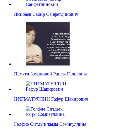
Янибаев Сабир Сайфетдинович
Памяти Замановой Раисы Галиевны
НИГМАТУЛЛИН Гафур Шакирович
Гөлфиә Ситдыҡ ҡыҙы Сәмиғуллина