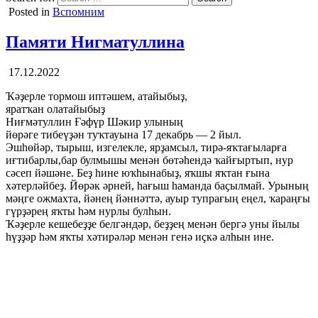
Posted in
Вспомним
Памяти Нигматуллина
17.12.2022
Ҡәҙерле тормош иптәшем, атайыбыҙ,
яратҡан олатайыбыҙ
Ниғмәтуллин Ғәфүр Шәкир улының
йөрәге тибеүҙән туҡтауына 17 декабрь — 2 йыл.
Эшһөйәр, тырыш, изгелекле, ярҙамсыл, тирә-яҡтағыларға
иғтибарлы,бар булмышы менән бөтәһендә ҡайғыртып, нур
сәсеп йәшәне. Беҙ һине юҡһынабыҙ, яҡшы яҡтан ғына
хәтерләйбеҙ. Йөрәк әрней, һағыш һаманда баҫылмай. Урының
мәңге ожмахта, йәнең йәннәттә, ауыр тупрағың еңел, ҡараңғы
гүрҙәрең яҡты һәм нурлы булһын.
Ҡәҙерле кешебеҙҙе белгәндәр, беҙҙең менән бергә уны йылы
һүҙҙәр һәм яҡты хәтирәләр менән генә иҫкә алһын ине.