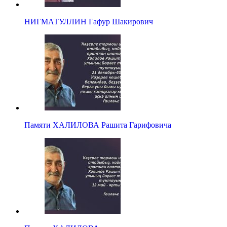
НИГМАТУЛЛИН Гафур Шакирович
Памяти ХАЛИЛОВА Рашита Гарифовича