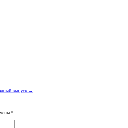
 Полный выпуск →
ечены
*