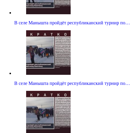
В селе Манышта пройдёт республиканский турнир по…
В селе Манышта пройдёт республиканский турнир по…